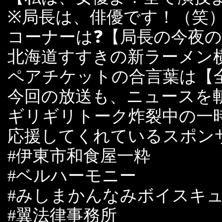
※局長は、俳優です！（笑
コーナーは❓【局長の今夜
北海道すすきの新ラーメン
ペアチケットの合言葉は【
今回の放送も、ニュースを
ギリギリトーク炸裂中の一
応援してくれているスポン
#伊東市和食屋一粋
#ベルハーモニー
#みしまかんなみボイスキ
#翼法律事務所