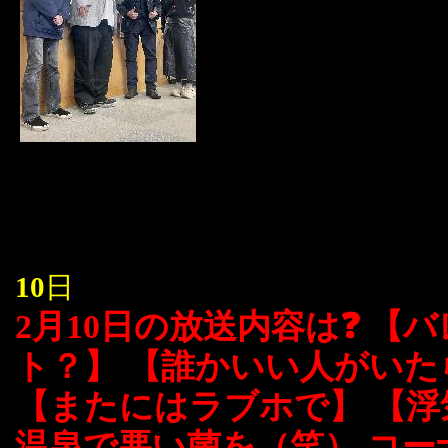
10
日
2月10日の放送内容は❓ 
ト？】 【誰かいい人がいた
【またにはラブホで】 【浮
温泉で悪い菌を（笑） コー