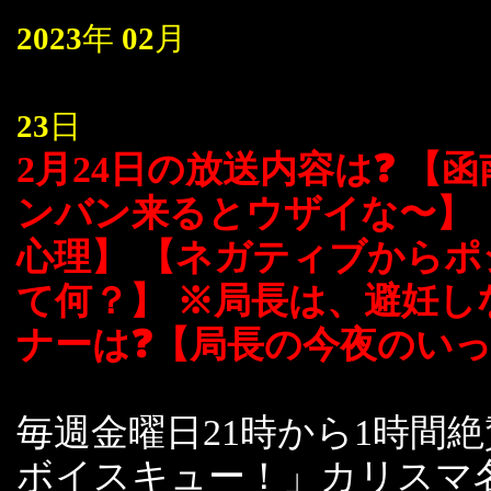
2023
年
02
月
23
日
2月24日の放送内容は❓ 【
ンバン来るとウザイな〜】
心理】 【ネガティブからポ
て何？】 ※局長は、避妊し
ナーは❓【局長の今夜のい
毎週金曜日21時から1時間
ボイスキュー！」カリスマ