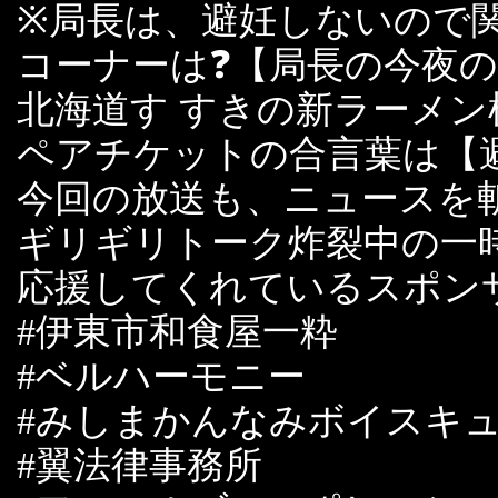
※局長は、避妊しないので
コーナーは❓【局長の今夜
北海道す すきの新ラーメ
ペアチケットの合言葉は【
今回の放送も、ニュースを
ギリギリトーク炸裂中の一
応援してくれているスポン
#伊東市和食屋一粋
#ベルハーモニー
#みしまかんなみボイスキ
#翼法律事務所