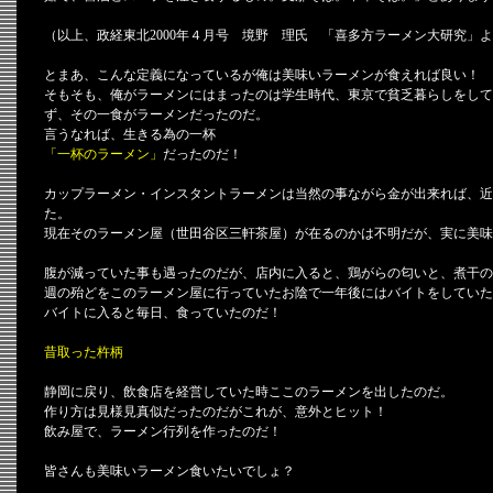
（以上、政経東北2000年４月号 境野 理氏 「喜多方ラーメン大研究」
とまあ、こんな定義になっているが俺は美味いラーメンが食えれば良い！
そもそも、俺がラーメンにはまったのは学生時代、東京で貧乏暮らしをして
ず、その一食がラーメンだったのだ。
言うなれば、生きる為の一杯
「一杯のラーメン」
だったのだ！
カップラーメン・インスタントラーメンは当然の事ながら金が出来れば、近
た。
現在そのラーメン屋（世田谷区三軒茶屋）が在るのかは不明だが、実に美味
腹が減っていた事も遇ったのだが、店内に入ると、鶏がらの匂いと、煮干の
週の殆どをこのラーメン屋に行っていたお陰で一年後にはバイトをしていた
バイトに入ると毎日、食っていたのだ！
昔取った杵柄
静岡に戻り、飲食店を経営していた時ここのラーメンを出したのだ。
作り方は見様見真似だったのだがこれが、意外とヒット！
飲み屋で、ラーメン行列を作ったのだ！
皆さんも美味いラーメン食いたいでしょ？