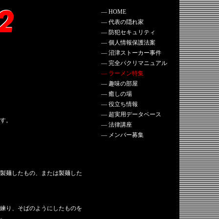
―
HOME
―
代表の隠れ家
―
防犯セキュリティ
―
個人情報保護法案
―
沼津ストーカー事件
―
完全パクリマニュアル
―
ラーメン特集
―
趣味の部屋
―
癒しの場
―
役立ち情報
―
超実用データベース
す。
―
法律講座
―
メンバー募集
製麺したもの、または製麺した
練り、そばのようにしたものを
。