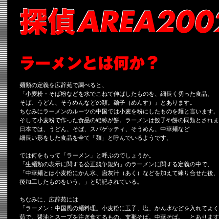
麺類の定義を広辞苑で調べると、
「小麦粉・そば粉などを水でこねて伸ばしたものを、細長く切った食品。
そば、うどん、そうめんなどの類。麺子（めんす）」とあります。
ちなみにラーメンのルーツの中国では小麦を粉にしたものを麺と言います。
そして小麦粉で作った食品の総称が餅。ラーメンは餃子や餅の同類とされま
日本では、うどん、そば、スパゲッティ、そうめん、中華麺など
細長い形をした食品を全て「麺」と呼んでいるようです。
では何をもって「ラーメン」と呼ぶのでしょうか。
「生麺類の表示に関する公正競争規約」のラーメンに関する定義の中で、
「中華麺とは小麦粉にかん水、唐灰汁（あく）などを加えて練り合せた後、
後加工したものをいう。」と明記されている。
ちなみに、広辞苑には
「ラーメン：中国風の麺料理。小麦粉に玉子、塩、かん水などを入れてよく
茹で、醤油とスープを注ぎ食するもの。支那そば。中華そば。」とあります